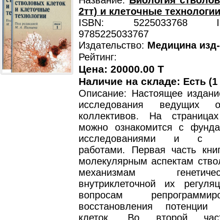
Название:
Биология стволов
2тт) и клеточные технологии
ISBN: 5225033768 ISB
9785225033767
Издательство:
Медицина изд
Рейтинг:
Цена: 20000.00 T
Наличие на складе:
Есть (1
Описание: Настоящее издани
исследования ведущих от
коллективов. На страница
можно ознакомится с фунд
исследованиями и с п
работами. Первая часть кни
молекулярным аспектам ствол
механизмам генети
внутриклеточной их регуля
вопросам репрограмми
восстановления потенции 
клеток. Во второй час