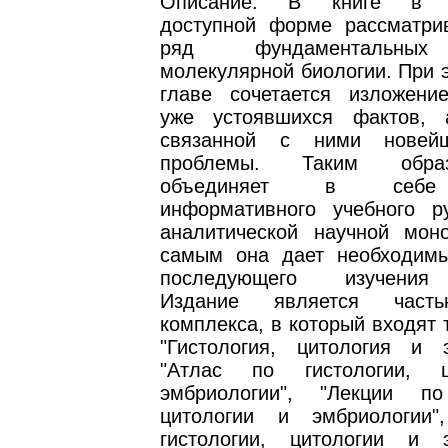
Описание: В книге в м
доступной форме рассматри
ряд фундаментальных
молекулярной биологии. При 
главе сочетается изложение
уже устоявшихся фактов, 
связанной с ними новей
проблемы. Таким обра
объединяет в себе 
информативного учебного р
аналитической научной мон
самым она дает необходим
последующего изучения 
Издание является часть
комплекса, в который входят 
"Гистология, цитология и э
"Атлас по гистологии, 
эмбриологии", "Лекции по
цитологии и эмбриологии"
гистологии, цитологии и э