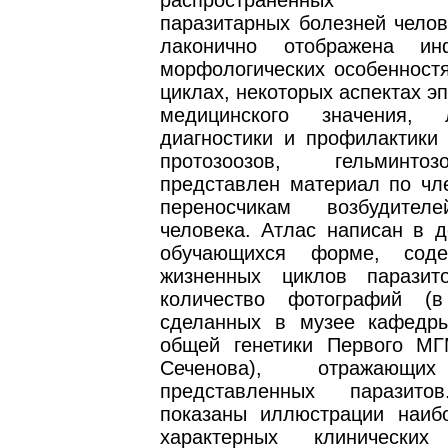
распространенных воз
паразитарных болезней челов
лаконично отображена и
морфологических особенностя
циклах, некоторых аспектах э
медицинского значения, л
диагностики и профилактики 
протозоозов, гельминто
представлен материал по чле
переносчикам возбудител
человека. Атлас написан в д
обучающихся форме, сод
жизненных циклов паразит
количество фотографий (
сделанных в музее кафедр
общей генетики Первого М
Сеченова), отражающи
представленных паразито
показаны иллюстрации наиб
характерных клинических