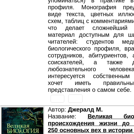
упоминаться) в практике 
профиля. Монография пре
виде текста, цветных иллю
схем, таблиц с комментариям
что делает сложнейший 
материал доступным для ши
читателей: студентов мед
биологического профиля, вра
сотрудников, абитуриентов, 
соискателей, а также 
любознательного челове
интересуется собственным
хочет иметь правильн
представления о самом себе.
Автор:
Джералд М.
Название:
Великая би
происхождения жизни до э
250 основных вех в истории