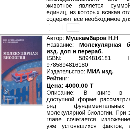
животное является суммо
единиц, из которых всякая от
содержит все необходимое для
Автор:
Мушкамбаров Н.Н
Название:
Молекулярная б
изд. доп и перераб.
ISBN: 5894816181 ISB
9785894816180
Издательство:
МИА изд.
Рейтинг:
Цена: 4000.00 T
Описание: В книге в м
доступной форме рассматри
ряд фундаментальных
молекулярной биологии. При 
главе сочетается изложение
уже устоявшихся фактов, 