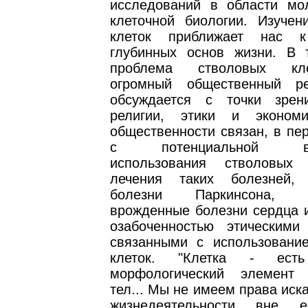
исследований в области мо
клеточной биологии. Изучен
клеток приближает нас 
глубинных основ жизни. В
проблема стволовых кл
огромный общественный ре
обсуждается с точки зрен
религии, этики и экономи
общественности связан, в пе
с потенциальной воз
использования стволовых
лечения таких болезней, 
болезни Паркинсона, Ал
врожденные болезни сердца и
озабоченностью этическими
связанными с использовани
клеток. "Клетка - есть
морфологический элемент
тел... Мы не имеем права иск
жизнедеятельности вне е