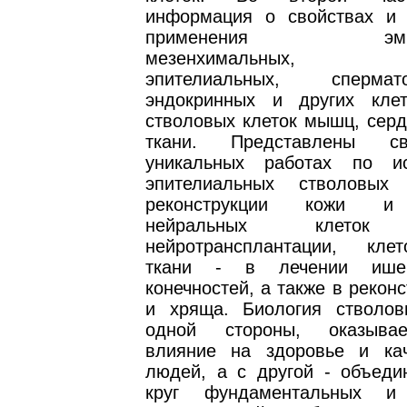
информация о свойствах и 
применения эмбрио
мезенхимальных, не
эпителиальных, сперматог
эндокринных и других кле
стволовых клеток мышц, серд
ткани. Представлены с
уникальных работах по ис
эпителиальных стволовых
реконструкции кожи и 
нейральных кле
нейротрансплантации, кле
ткани - в лечении ише
конечностей, а также в реконс
и хряща. Биология стволов
одной стороны, оказыва
влияние на здоровье и ка
людей, а с другой - объеди
круг фундаментальных и