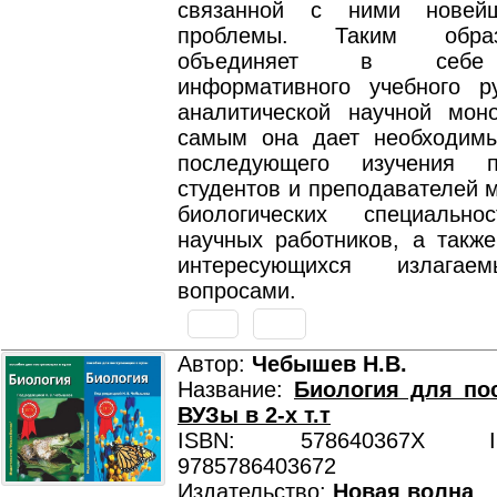
связанной с ними новей
проблемы. Таким обра
объединяет в себе 
информативного учебного р
аналитической научной мон
самым она дает необходим
последующего изучения па
студентов и преподавателей 
биологических специально
научных работников, а также
интересующихся излагае
вопросами.
Автор:
Чебышев Н.В.
Название:
Биология для по
ВУЗы в 2-х т.т
ISBN: 578640367X ISB
9785786403672
Издательство:
Новая волна