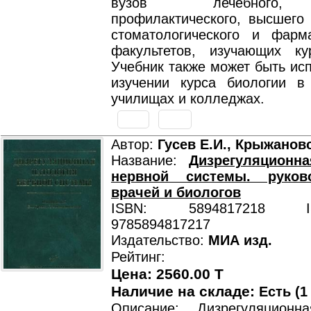
вузов лечебного,
профилактического, высшего 
стоматологического и фарма
факультетов, изучающих ку
Учебник также может быть ис
изучении курса биологии в
училищах и колледжах.
Автор:
Гусев Е.И., Крыжановс
Название:
Дизрегуляционна
нервной системы. руков
врачей и биологов
ISBN: 5894817218 ISB
9785894817217
Издательство:
МИА изд.
Рейтинг:
Цена: 2560.00 T
Наличие на складе:
Есть (1
Описание: Дизрегуляционн