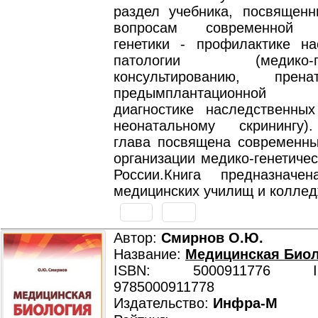
раздел учебника, посвящен
вопросам современной п
генетики - профилактике на
патологии (медико-ген
консультированию, прен
предымплантационной ге
диагностике наследственны
неонатальному скринингу)
глава посвящена современн
организации медико-генетиче
России.Книга предназначе
медицинских училищ и коллед
Автор:
Смирнов О.Ю.
Название:
Медицинская Био
ISBN: 5000911776 ISB
9785000911778
Издательство:
Инфра-М