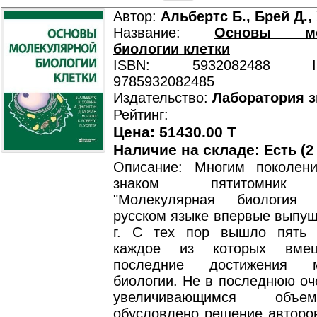
Автор:
Альбертс Б., Брей Д.,
Название:
Основы мол
биологии клетки
ISBN: 5932082488 ISB
9785932082485
Издательство:
Лаборатория 
Рейтинг:
Цена: 51430.00 T
Наличие на складе:
Есть (2
Описание: Многим поколен
знаком пятитомник 
"Молекулярная биология 
русском языке впервые выпущ
г. С тех пор вышло пять 
каждое из которых вме
последние достижения м
биологии. Не в последнюю оч
увеличивающимся объе
обусловлено решение авторов