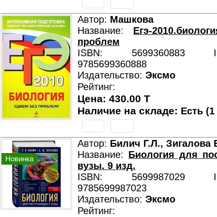
Автор:
Машкова
Название:
Егэ-2010.биолог
проблем
ISBN: 5699360883 ISB
9785699360888
Издательство:
Эксмо
Рейтинг:
Цена: 430.00 T
Наличие на складе:
Есть (1
Автор:
Билич Г.Л., Зигалова 
Название:
Биология для по
Новинка
вузы. 9 изд.
ISBN: 5699987029 ISB
9785699987023
Издательство:
Эксмо
Рейтинг: