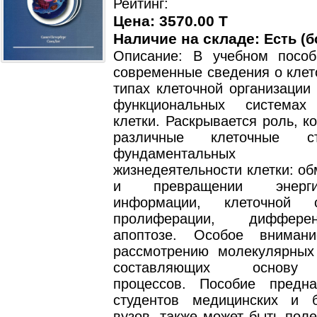
Рейтинг:
Цена: 3570.00 T
Наличие на складе:
Есть (б
Описание: В учебном посо
современные сведения о клет
типах клеточной организации 
функциональных системах 
клетки. Раскрывается роль, к
различные клеточные с
фундаментальных п
жизнедеятельности клетки: о
и превращении энерги
информации, клеточной си
пролиферации, диффер
апоптозе. Особое внимани
рассмотрению молекулярных
составляющих основу 
процессов. Пособие предн
студентов медицинских и б
вузов, также может быть поле