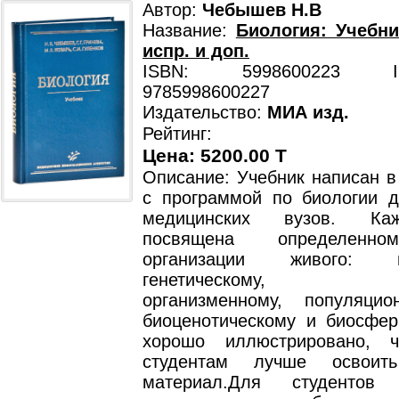
Автор:
Чебышев Н.В
Название:
Биология: Учебник
испр. и доп.
ISBN: 5998600223 ISB
9785998600227
Издательство:
МИА изд.
Рейтинг:
Цена: 5200.00 T
Описание: Учебник написан в
с программой по биологии д
медицинских вузов. Ка
посвящена определенн
организации живого: мо
генетическому, кле
организменному, популяцион
биоценотическому и биосфер
хорошо иллюстрировано, ч
студентам лучше освоит
материал.Для студентов 