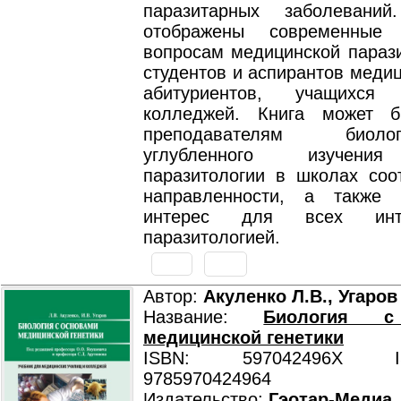
паразитарных заболевани
отображены современные
вопросам медицинской парази
студентов и аспирантов медиц
абитуриентов, учащихся 
колледжей. Книга может б
преподавателям био
углубленного изучени
паразитологии в школах соо
направленности, а также 
интерес для всех инте
паразитологией.
Автор:
Акуленко Л.В., Угаров
Название:
Биология с
медицинской генетики
ISBN: 597042496X ISB
9785970424964
Издательство:
Гэотар-Медиа