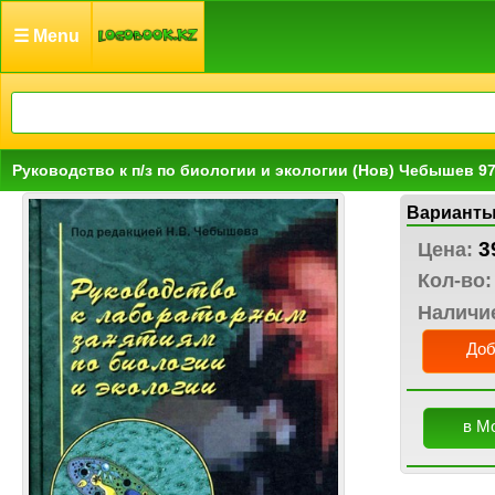
☰ Menu
Руководство к п/з по биологии и экологии (Нов) Чебышев 9
Варианты
3
Цена:
Кол-во:
Наличи
Доб
в М