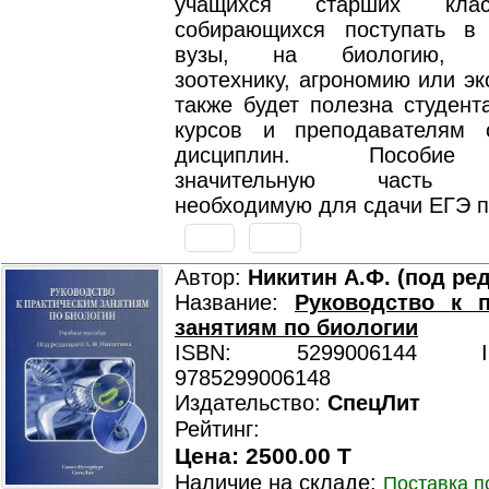
учащихся старших кла
собирающихся поступать в
вузы, на биологию, ве
зоотехнику, агрономию или эк
также будет полезна студент
курсов и преподавателям 
дисциплин. Пособие
значительную часть и
необходимую для сдачи ЕГЭ п
Автор:
Никитин А.Ф. (под ред
Название:
Руководство к п
занятиям по биологии
ISBN: 5299006144 ISB
9785299006148
Издательство:
СпецЛит
Рейтинг:
Цена: 2500.00 T
Наличие на складе:
Поставка п