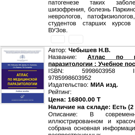
патогенезе таких забол
шизофрения, болезнь Паркинс
неврологов, патофизиологов,
студентов старших курсов
ВУЗов.
Автор:
Чебышев Н.В.
Название:
Атлас по ме
паразитологии : Учебное по
ISBN: 5998603958 ISB
9785998603952
Издательство:
МИА изд.
Рейтинг:
Цена: 16800.00 T
Наличие на складе:
Есть (2
Описание: В современ
иллюстрированном и красо
собрана основная информаци