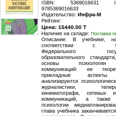
ISBN: 5369016631 ISB
9785369016633
Издательство:
Инфра-М
Рейтинг:
Цена: 15440.00 T
Наличие на складе:
Поставка п
Описание: В учебнике, н
соответствии c тре
Федерального государ
образовательного стандарта
основы психологии 
коммуникаций: ее теоре
прикладные аспекты.
анализируются психологичес
журналистики, телерад
кинематографа, сетевых 
коммуникаций, а также 
психологии медиапланиров
глава учебника заканчиваетс