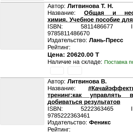
Автор:
Литвинова Т. Н.
Название:
Общая и неор
химия. Учебное пособие дл
ISBN: 5811486677 ISB
9785811486670
Издательство:
Лань-Пресс
Рейтинг:
Цена: 20620.00 T
Наличие на складе:
Поставка п
Автор:
Литвинова В.
Название:
#Качайэффек
тренинг:как управлять 
добиваться результатов
ISBN: 5222363465 ISB
9785222363461
Издательство:
Феникс
Рейтинг: