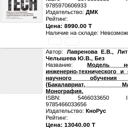
9785970606933
Издательство:
ДМК
Рейтинг:
Цена: 8990.00 T
Наличие на складе: Невозмож
Автор:
Лавренова Е.В., Лит
Челышева Ю.В., Без
Название:
Модель неп
инженерно-технического и 
научного обучения 
(Бакалавриат, Магис
Монография.
ISBN: 5466033650 ISB
9785466033656
Издательство:
КноРус
Рейтинг:
Цена: 13040.00 T