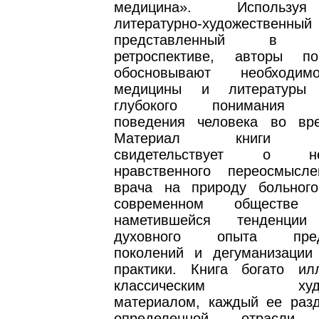
медицина». Использу
литературно-художественн
представленный в ист
ретроспективе, авторы п
обосновывают необходим
медицины и литературы
глубокого понимания ос
поведения человека во вр
Материал книги убе
свидетельствует о нео
нравственного переосмысл
врача на природу больног
современном обществ
наметившейся тенденци
духовного опыта пред
поколений и дегуманизации
практики. Книга богато ил
классическим худож
материалом, каждый ее раз
определенной отрасли к