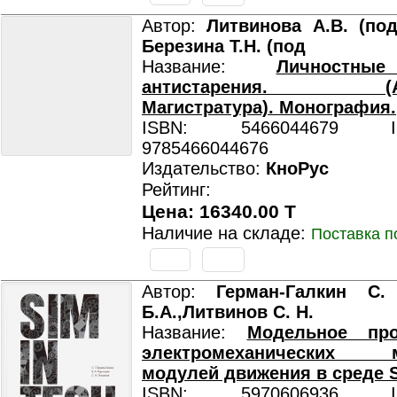
Автор:
Литвинова А.В. (под
Березина Т.Н. (под
Название:
Личностны
антистарения. (Асп
Магистратура). Монография.
ISBN: 5466044679 ISB
9785466044676
Издательство:
КноРус
Рейтинг:
Цена: 16340.00 T
Наличие на складе:
Поставка п
Автор:
Герман-Галкин С. 
Б.А.,Литвинов С. Н.
Название:
Модельное про
электромеханических м
модулей движения в среде 
ISBN: 5970606936 ISB