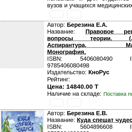
вузов и учащихся медицински
Автор:
Березина Е.А.
Название:
Правовое рег
вопросы теории. (Ад
Аспирантура, Магис
Монография.
ISBN: 5406080490 ISB
9785406080498
Издательство:
КноРус
Рейтинг:
Цена: 14840.00 T
Наличие на складе:
Поставка п
Автор:
Березина Е.В.
Название:
Куда спешат чуде
ISBN: 5604896608 ISB