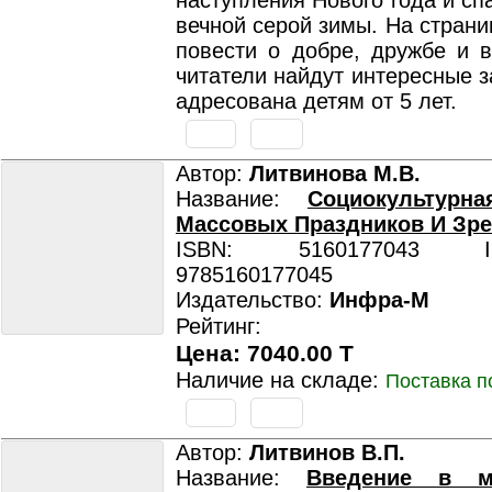
наступления Нового года и сп
вечной серой зимы. На страни
повести о добре, дружбе и в
читатели найдут интересные з
адресована детям от 5 лет.
Автор:
Литвинова М.В.
Название:
Социокультурн
Массовых Праздников И Зр
ISBN: 5160177043 ISB
9785160177045
Издательство:
Инфра-М
Рейтинг:
Цена: 7040.00 T
Наличие на складе:
Поставка п
Автор:
Литвинов В.П.
Название:
Введение в ме