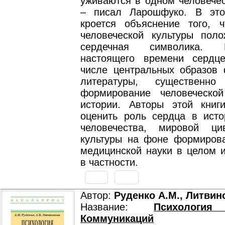
уживаются в одном человечес
– писал Ларошфуко. В это
кроется объяснение того, 
человеческой культуры пол
сердечная символика.
настоящего времени сердц
числе центральных образов
литературы, существенн
формирование человеческо
истории. Авторы этой книг
оценить роль сердца в исто
человечества, мировой ци
культуры на фоне формиров
медицинской науки в целом и
в частности.
Автор:
Руденко А.М., Литвин
Название:
Психологи
Коммуникаций