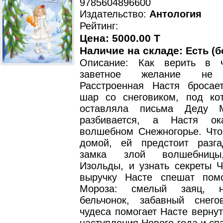
9785604896600
Издательство:
Антология
Рейтинг:
Цена: 5000.00 T
Наличие на складе:
Есть (б
Описание: Как верить в ч
заветное желание не 
Расстроенная Настя бросае
шар со снеговиком, под ко
оставляла письма Деду 
разбивается, а Настя ок
волшебном Снежногорье. Что
домой, ей предстоит разга
замка злой волшебницы
Изольды, и узнать секреты Ч
выручку Насте спешат пом
Мороза: смелый заяц, н
бельчонок, забавный снег
чудеса помогает Насте верну