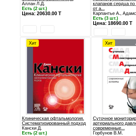
Аллан Л.Д.
клапанов сердца по
Есть (2 шт.)
от а...
Цена: 20630.00 T
Карпантье А., Адамс 
Есть (3 шт.)
Цена: 18690.00 T
Хит
Хит
Клиническая офтальмология.
Суточное монитори
Систематизированный подход
артериального давл
Кански Д.
современные...
Есть (2 шт.)
Горбунов В.М.