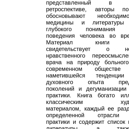
представленный в ист
ретроспективе, авторы п
обосновывают необходим
медицины и литературы
глубокого понимания ос
поведения человека во вр
Материал книги убе
свидетельствует о нео
нравственного переосмысл
врача на природу больног
современном обществ
наметившейся тенденци
духовного опыта пред
поколений и дегуманизации
практики. Книга богато ил
классическим худож
материалом, каждый ее раз
определенной отрасли к
практики и содержит список 
литературы, а такж