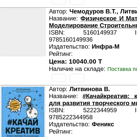
Автор:
Чемодуров В.Т., Литв
Название:
Физическое И Ма
Моделирование Строительн
ISBN: 5160149937 ISB
9785160149936
Издательство:
Инфра-М
Рейтинг:
Цена: 10040.00 T
Наличие на складе:
Поставка п
Автор:
Литвинова В.
Название:
#Качайкреатив: к
для развития творческого 
ISBN: 5222344959 ISB
9785222344958
Издательство:
Феникс
Рейтинг: