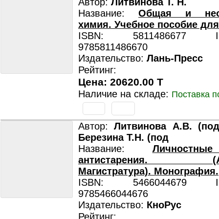
Автор:
Литвинова Т. Н.
Название:
Общая и неор
химия. Учебное пособие дл
ISBN: 5811486677 ISB
9785811486670
Издательство:
Лань-Пресс
Рейтинг:
Цена: 20620.00 T
Наличие на складе:
Поставка п
Автор:
Литвинова А.В. (под
Березина Т.Н. (под
Название:
Личностны
антистарения. (Асп
Магистратура). Монография.
ISBN: 5466044679 ISB
9785466044676
Издательство:
КноРус
Рейтинг: