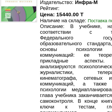
Издательство:
Инфра-М
Рейтинг:
Цена: 15440.00 T
Наличие на складе:
Поставка п
Описание: В учебнике, н
соответствии c тре
Федерального государ
образовательного стандарта
основы психологии 
коммуникаций: ее теоре
прикладные аспекты.
анализируются психологичес
журналистики, телерад
кинематографа, сетевых 
коммуникаций, а также 
психологии медиапланиров
глава учебника заканчиваетс
самоконтроля. В конце книг
ключи к тестам, гл