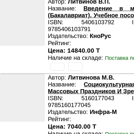
Автор:
Литвинов В.П.
Название:
Введение в ме
(Бакалавриат). Учебное посо
ISBN: 5406103792 ISB
9785406103791
Издательство:
КноРус
Рейтинг:
Цена: 14840.00 T
Наличие на складе:
Поставка п
Автор:
Литвинова М.В.
Название:
Социокультурн
Массовых Праздников И Зр
ISBN: 5160177043 ISB
9785160177045
Издательство:
Инфра-М
Рейтинг:
Цена: 7040.00 T
Наличие на складе: