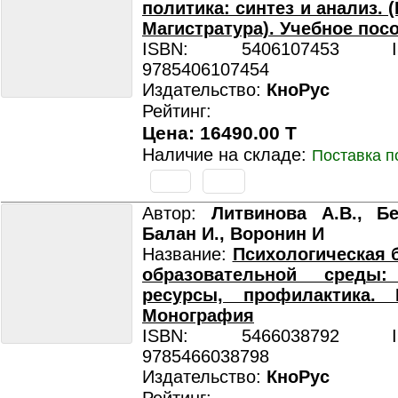
политика: синтез и анализ. 
Магистратура). Учебное пос
ISBN: 5406107453 ISB
9785406107454
Издательство:
КноРус
Рейтинг:
Цена: 16490.00 T
Наличие на складе:
Поставка п
Автор:
Литвинова А.В., Бе
Балан И., Воронин И
Название:
Психологическая 
образовательной среды:
ресурсы, профилактика. Б
Монография
ISBN: 5466038792 ISB
9785466038798
Издательство:
КноРус