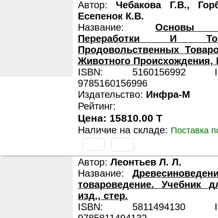
Автор:
Чебакова Г.В., Гор
Есепенок К.В.
Название:
Основы Т
Переработки И Това
Продовольственных Товар
Животного Происхождения, 
ISBN: 5160156992 ISB
9785160156996
Издательство:
Инфра-М
Рейтинг:
Цена: 15810.00 T
Наличие на складе:
Поставка п
Автор:
Леонтьев Л. Л.
Название:
Древесиноведен
товароведение. Учебник д
изд., стер.
ISBN: 5811494130 ISB