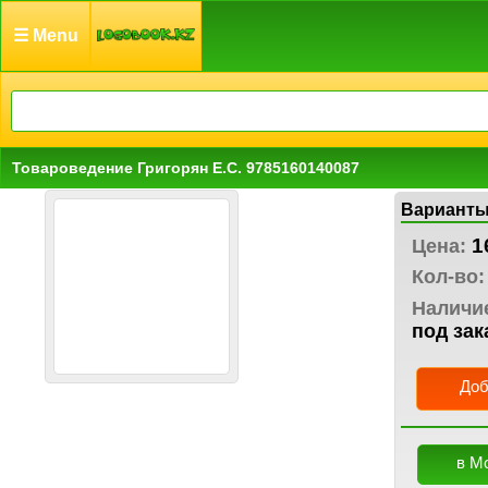
☰ Menu
Товароведение Григорян Е.С. 9785160140087
Варианты
1
Цена:
Кол-во:
Наличи
под зак
Доб
в М