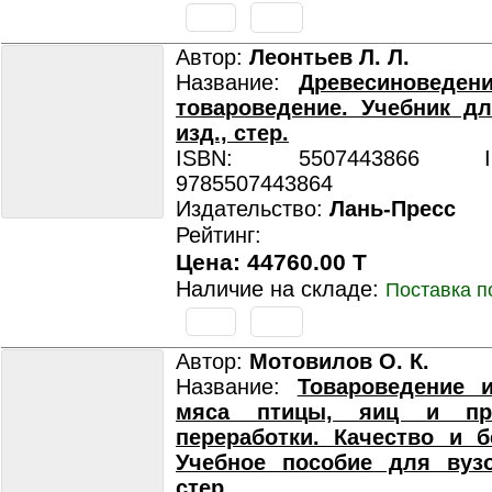
Автор:
Леонтьев Л. Л.
Название:
Древесиноведен
товароведение. Учебник дл
изд., стер.
ISBN: 5507443866 ISB
9785507443864
Издательство:
Лань-Пресс
Рейтинг:
Цена: 44760.00 T
Наличие на складе:
Поставка п
Автор:
Мотовилов О. К.
Название:
Товароведение и
мяса птицы, яиц и пр
переработки. Качество и б
Учебное пособие для вузо
стер.