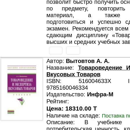
позволит быстро получить ос
по предмету, повторить
материал, а также ка
подготовиться и успешно с
экзамен. Рекомендуется всем
сдающим дисциплину «Това
высших и средних учебных за
Автор:
Вытовтов А. А.
Название:
Товароведение И
Вкусовых Товаров
ISBN: 516004633X ISB
9785160046334
Издательство:
Инфра-М
Рейтинг:
Цена: 18310.00 T
Наличие на складе:
Поставка п
Описание: В учебнике р
потребительская ценность, к