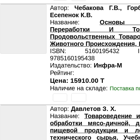
Автор:
Чебакова Г.В., Гор
Есепенок К.В.
Название:
Основы Т
Переработки И Това
Продовольственных Товар
Животного Происхождения, 
ISBN: 5160195432 ISB
9785160195438
Издательство:
Инфра-М
Рейтинг:
Цена: 15910.00 T
Наличие на складе:
Поставка п
Автор:
Давлетов З. Х.
Название:
Товароведение и
обработки мясо-дичной, д
пищевой продукции и ле
технического сырья. Учеб