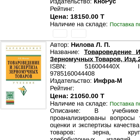
Издательство:
КноРус
Рейтинг:
Цена: 18150.00 T
Наличие на складе:
Поставка п
Автор:
Нилова Л. П.
Название:
Товароведение И
Зерномучных Товаров, Изд.
ISBN: 516004440X ISB
9785160044408
Издательство:
Инфра-М
Рейтинг:
Цена: 21050.00 T
Наличие на складе:
Поставка п
Описание: В учебнике
проанализированы вопросы 
оценки и экспертизы качеств
товаров: зерна, кру
хлебобулочных изделий, 