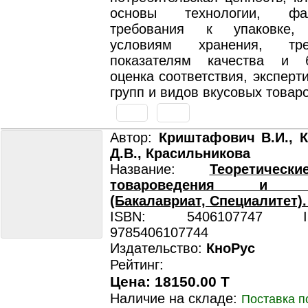
основы технологии, фал
требования к упаковке, 
условиям хранения, тр
показателям качества и б
оценка соответствия, эксперт
групп и видов вкусовых товар
Автор:
Криштафович В.И., 
Д.В., Красильникова
Название:
Теоретичес
товароведения и эк
(Бакалавриат, Специалитет).
ISBN: 5406107747 ISB
9785406107744
Издательство:
КноРус
Рейтинг:
Цена: 18150.00 T
Наличие на складе:
Поставка п